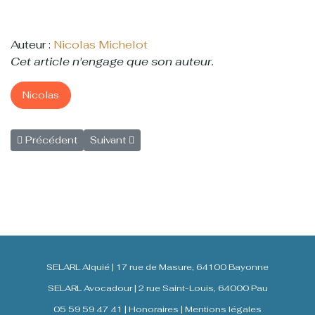
Auteur :
Nicolas Michelot
Cet article n'engage que son auteur.
Nicolas
Article précédent : Bail commercial et taxe foncière : impact
Article suivant : Devis non signé : dois-je régle
Précédent
Suivant
SELARL Alquié | 17 rue de Masure, 64100 Bayonne
SELARL Avocadour | 2 rue Saint-Louis, 64000 Pau
05 59 59 47 41 |
Honoraires
|
Mentions légales